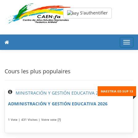
S'authentifier
Toggl
navig
Cours les plus populaires
MAESTRIA ED SUP 13
ADMINISTRACIÓN Y GESTIÓN EDUCATIVA 2026
1 Vote | 431 Visites | Votre vote [?]