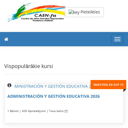
Pieteikties
Toggl
navig
Vispopulārākie kursi
MAESTRIA ED SUP 13
ADMINISTRACIÓN Y GESTIÓN EDUCATIVA 2026
1 Balsot | 430 Apmeklējumi | Tava balss [?]