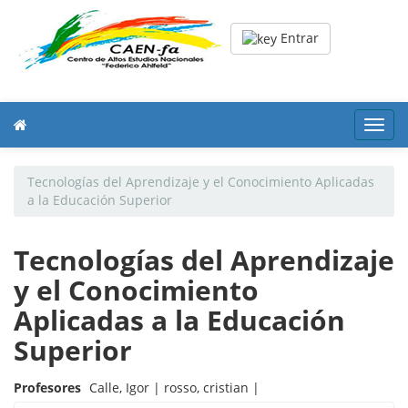
Entrar
Toggl
navig
Tecnologías del Aprendizaje y el Conocimiento Aplicadas
a la Educación Superior
Tecnologías del Aprendizaje
y el Conocimiento
Aplicadas a la Educación
Superior
Profesores
Calle, Igor |
rosso, cristian |